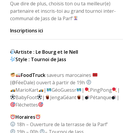
Que dire de plus, choisis ton ou ta meilleur(e)
partenaire et inscris-toi au grand tournoi inter-
communal de Jass de la Parf’
Inscriptions ici
Artiste : Le Bourg et le Nell
Style : Tournoi de Jass
FoodTruck
saveurs marocaines
(@FéeDale) ouvert à partir de 19h
MarioKart
|
GéoGuessr
|
PingPong
|
BabyFoot
|
JengaGéant
|
Pétanque
|
Fléchettes
Horaires
18h – Ouverture de la terrasse de la Parf’
19h – 00h
– Tournoi de Jass