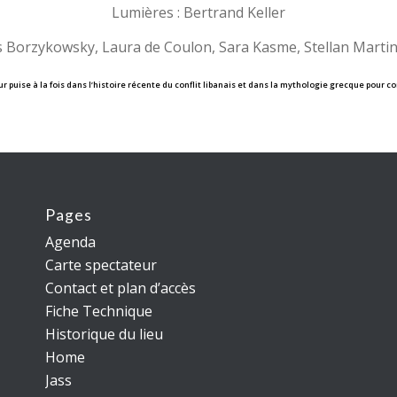
Lumières : Bertrand Keller
s Borzykowsky, Laura de Coulon, Sara Kasme, Stellan Martin
 puise à la fois dans l’histoire récente du conflit libanais et dans la mythologie grecque pour c
Pages
Agenda
Carte spectateur
Contact et plan d’accès
Fiche Technique
Historique du lieu
Home
Jass