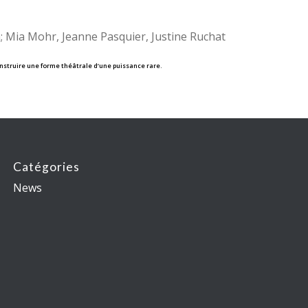
; Mia Mohr, Jeanne Pasquier, Justine Ruchat
onstruire une forme théâtrale d’une puissance rare.
Catégories
News