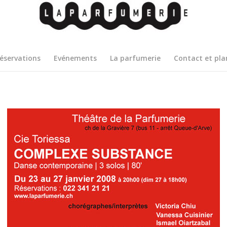
éservations
Evénements
La parfumerie
Contact et pla