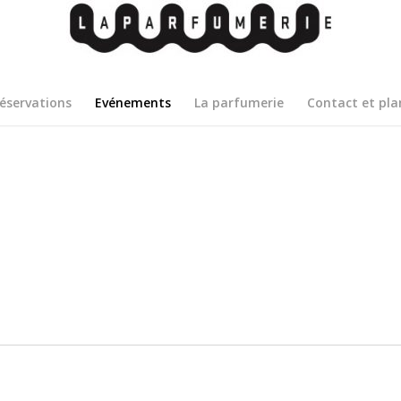
éservations
Evénements
La parfumerie
Contact et pla