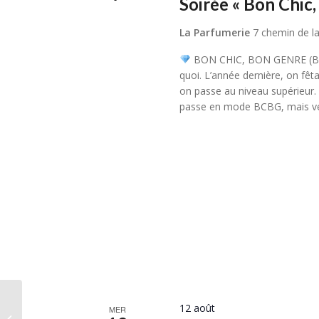
Soirée « Bon Chic
La Parfumerie
7 chemin de la
BON CHIC, BON GENRE (
quoi. L’année dernière, on fêt
on passe au niveau supérieur. 
passe en mode BCBG, mais ve
12 août
MER
Théâtre de la Parfumerie