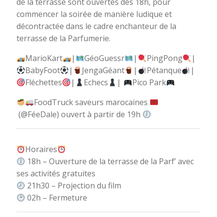
de la terrasse sont ouvertes dès 18h, pour
commencer la soirée de manière ludique et
décontractée dans le cadre enchanteur de la
terrasse de la Parfumerie.
MarioKart
|
GéoGuessr
|
PingPong
|
BabyFoot
|
JengaGéant
|
Pétanque
|
Fléchettes
|
Echecs
|
Pico Park
FoodTruck saveurs marocaines
(@FéeDale) ouvert à partir de 19h
Horaires
18h – Ouverture de la terrasse de la Parf’ avec
ses activités gratuites
21h30 – Projection du film
02h – Fermeture