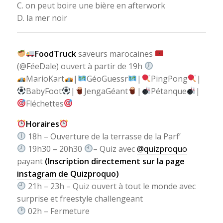
C. on peut boire une bière en afterwork
D. la mer noir
FoodTruck
saveurs marocaines
(@FéeDale) ouvert à partir de 19h
MarioKart
|
GéoGuessr
|
PingPong
|
BabyFoot
|
JengaGéant
|
Pétanque
|
Fléchettes
Horaires
18h – Ouverture de la terrasse de la Parf’
19h30 – 20h30
– Quiz avec
@quizproquo
payant
(
Inscription directement sur la page
instagram de Quizproquo
)
21h – 23h – Quiz ouvert à tout le monde avec
surprise et freestyle challengeant
02h – Fermeture