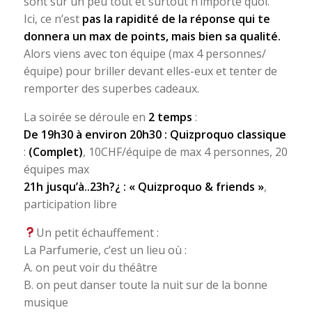
sont sur un peu tout et surtout n’importe quoi.
Ici, ce n’est
pas la rapidité de la réponse qui te
donnera un max de points, mais bien sa qualité.
Alors viens avec ton équipe (max 4 personnes/
équipe) pour briller devant elles-eux et tenter de
remporter des superbes cadeaux.
La soirée se déroule en
2 temps
:
De 19h30 à environ 20h30 : Quizproquo classique
:
(Complet)
, 10CHF/équipe de max 4 personnes, 20
équipes max
21h jusqu’à..23h?
¿ : «
Quizproquo & friends »
,
participation libre
Un petit échauffement :
La Parfumerie, c’est un lieu où :
A. on peut voir du théâtre
B. on peut danser toute la nuit sur de la bonne
musique