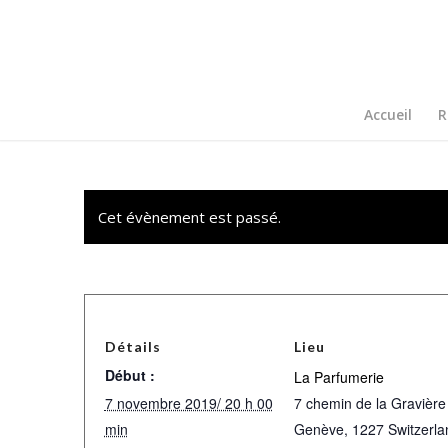
Accueil
R
Cet évènement est passé.
Détails
Lieu
Début :
La Parfumerie
7 novembre 2019/ 20 h 00
7 chemin de la Gravière
min
Genève
,
1227
Switzerla