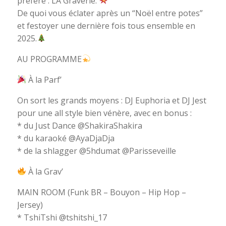
préféré : LA Graverie.
De quoi vous éclater après un “Noël entre potes”
et festoyer une dernière fois tous ensemble en
2025.
AU PROGRAMME
À la Parf’
On sort les grands moyens : DJ Euphoria et DJ Jest
pour une all style bien vénère, avec en bonus :
* du Just Dance @ShakiraShakira
* du karaoké @AyaDjaDja
* de la shlagger @5hdumat @Parisseveille
À la Grav’
MAIN ROOM (Funk BR – Bouyon – Hip Hop –
Jersey)
* TshiTshi @tshitshi_17