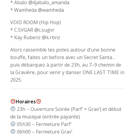
* Abalo @djabalo_amanda
* Wamheda @wamheda
VOID ROOM (Hip Hop)
* C.SVGAR @c.sugvr
* Kay Rubenz @k.rbnz
Alors rassemble tes potes autour d’une bonne
bouffe, faites un before avec un Secret Santa…
puis débarquez à partir de 23h, au 7–9 chemin de
la Gravière, pour venir y danser ONE LAST TIME in
2025.
Horaires
23h – Ouverture Soirée (Parf’ + Grav’) et début
de la musique (entrée payante)
05h30 – Fermeture Parf’
06h00 – Fermeture Grav’