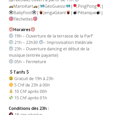
MarioKart
|
GéoGuessr
|
PingPong
|
BabyFoot
|
JengaGéant
|
Pétanque
|
Fléchettes
Horaires
19h – Ouverture de la terrasse de la Parf’
21h – 22h30
– Improvisation théâtrale
23h – Ouverture dancing et début de la
musique (entrée payante)
05h – Fermeture
Tarifs
Gratuit de 19h à 23h
5 Chf de 23h à 00h
10 Chf après 00h
15 Chf après 01h
Conditions dès 23h :
18 ans révolus