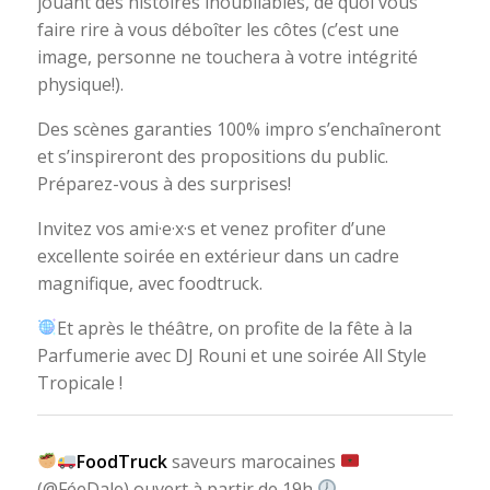
jouant des histoires inoubliables, de quoi vous
faire rire à vous déboîter les côtes (c’est une
image, personne ne touchera à votre intégrité
physique!).
Des scènes garanties 100% impro s’enchaîneront
et s’inspireront des propositions du public.
Préparez-vous à des surprises!
Invitez vos ami·e·x·s et venez profiter d’une
excellente soirée en extérieur dans un cadre
magnifique, avec foodtruck.
Et après le théâtre, on profite de la fête à la
Parfumerie avec DJ Rouni et une soirée All Style
Tropicale !
FoodTruck
saveurs marocaines
(@FéeDale) ouvert à partir de 19h