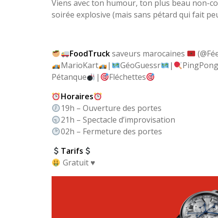
Viens avec ton humour, ton plus beau non-cos
soirée explosive (mais sans pétard qui fait p
FoodTruck
saveurs marocaines
(@Fée
MarioKart
|
GéoGuessr
|
PingPon
Pétanque
|
Fléchettes
Horaires
19h – Ouverture des portes
21h – Spectacle d’improvisation
02h – Fermeture des portes
Tarifs
Gratuit
♥️