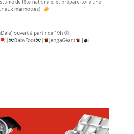
tume de fête nationale, et prépare-toi à une
eur aux marmottes) !
Dale) ouvert à partir de 19h
g
|
BabyFoot
|
JengaGéant
|