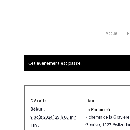
Accueil
R
Cet évènement est passé.
Détails
Lieu
Début :
La Parfumerie
9 août 2024/ 23 h 00 min
7 chemin de la Gravière
Genève
,
1227
Switzerla
Fin :