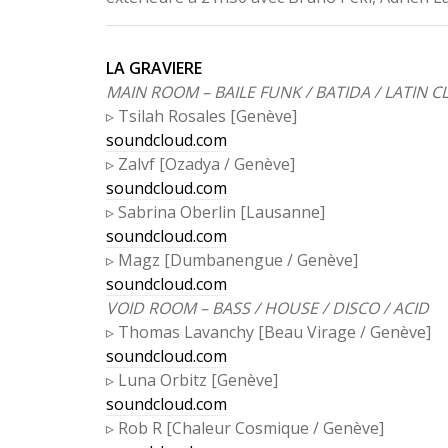
LA GRAVIERE
MAIN ROOM – BAILE FUNK / BATIDA / LATIN C
▹ Tsilah Rosales [Genève]
soundcloud.com
▹ Zalvf [Ozadya / Genève]
soundcloud.com
▹ Sabrina Oberlin [Lausanne]
soundcloud.com
▹ Magz [Dumbanengue / Genève]
soundcloud.com
VOID ROOM – BASS / HOUSE / DISCO / ACID
▹ Thomas Lavanchy [Beau Virage / Genève]
soundcloud.com
▹ Luna Orbitz [Genève]
soundcloud.com
▹ Rob R [Chaleur Cosmique / Genève]