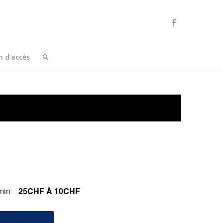
n d’accès
min
25CHF À 10CHF