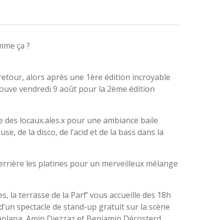
omme ça ?
 retour, alors après une 1ère édition incroyable
etrouve vendredi 9 août pour la 2ème édition
e des locaux.ales.x pour une ambiance baile
se, de la disco, de l’acid et de la bass dans la
derrière les platines pour un merveilleux mélange
, la terrasse de la Parf’ vous accueille des 18h
 d’un spectacle de stand-up gratuit sur la scène
aplana, Amin Djezzaz et Benjamin Décosterd.