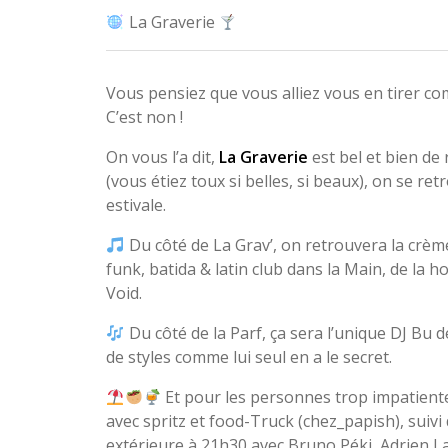
La Graverie
Vous pensiez que vous alliez vous en tirer c
C’est non !
On vous l’a dit,
La Graverie
est bel et bien de
(vous étiez toux si belles, si beaux), on se r
estivale.
Du côté de La Grav’, on retrouvera la crèm
funk, batida & latin club dans la Main, de la hou
Void.
Du côté de la Parf, ça sera l’unique DJ Bu 
de styles comme lui seul en a le secret.
Et pour les personnes trop impatientes
avec spritz et food-Truck (chez_papish), suivi
extérieure à 21h30 avec Bruno Péki, Adrien L