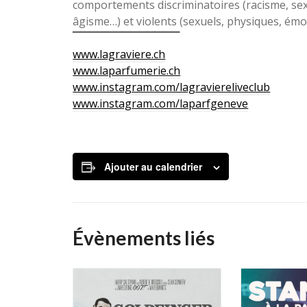
comportements discriminatoires (racisme, se
âgisme…) et violents (sexuels, physiques, émo
▔▔▔▔▔▔▔▔▔▔▔▔▔
www.lagraviere.ch
www.laparfumerie.ch
www.instagram.com/lagraviereliveclub
www.instagram.com/laparfgeneve
Ajouter au calendrier
Évènements liés