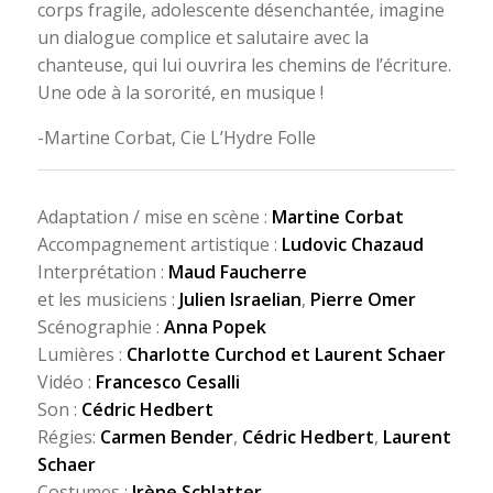
corps fragile, adolescente désenchantée, imagine
un dialogue complice et salutaire avec la
chanteuse, qui lui ouvrira les chemins de l’écriture.
Une ode à la sororité, en musique !
-Martine Corbat, Cie L’Hydre Folle
Adaptation / mise en scène :
Martine Corbat
Accompagnement artistique :
Ludovic Chazaud
Interprétation :
Maud Faucherre
et les musiciens :
Julien Israelian
,
Pierre Omer
Scénographie :
Anna Popek
Lumières :
Charlotte Curchod et Laurent Schaer
Vidéo :
Francesco Cesalli
Son :
Cédric Hedbert
Régies:
Carmen Bender
,
Cédric Hedbert
,
Laurent
Schaer
Costumes :
Irène Schlatter