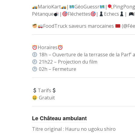
MarioKart
|
GéoGuessr
|
PingPon
Pétanque
|
Fléchettes
|
Echecs
|
FoodTruck saveurs marocaines
(@FéeD
Horaires
18h – Ouverture de la terrasse de la Parf’ a
21h22 – Projection du film
02h – Fermeture
Tarifs
Gratuit
Le Château ambulant
Titre original : Hauru no ugoku shiro