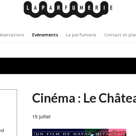
éservations
Evénements
La parfumerie
Contact et pla
Cinéma : Le Chât
15 juillet
nd