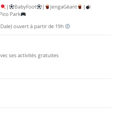
g
|
BabyFoot
|
JengaGéant
|
Pico Park
ale) ouvert à partir de 19h
vec ses activités gratuites