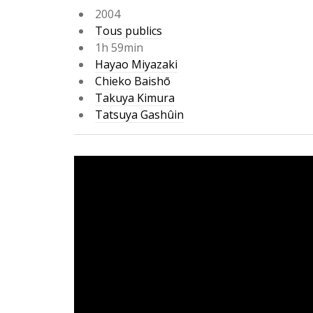
2004
Tous publics
1h 59min
Hayao Miyazaki
Chieko Baishō
Takuya Kimura
Tatsuya Gashûin