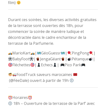
film)
Durant ces soirées, les diverses activités gratuites
de la terrasse sont ouvertes dès 18h, pour
commencer la soirée de manière ludique et
décontractée dans le cadre enchanteur de la
terrasse de la Parfumerie.
MarioKart
|
GéoGuessr
|
PingPong
|
BabyFoot
|
JengaGéant
|
Pétanque
|
Fléchettes
|
Echecs
|
Pico Park
FoodTruck saveurs marocaines
(@FéeDale) ouvert à partir de 19h
Horaires
18h – Ouverture de la terrasse de la Parf’ avec