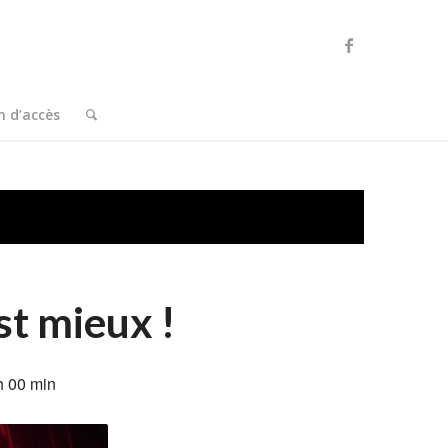
n d’accès
st mieux !
 h 00 min