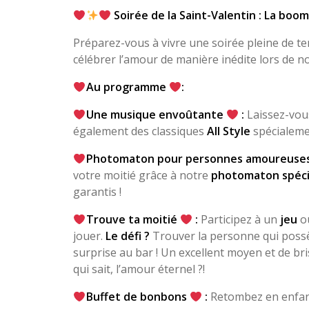
Soirée de la Saint-Valentin : La boom
Préparez-vous à vivre une soirée pleine de te
célébrer l’amour de manière inédite lors de n
Au programme
:
Une musique envoûtante
:
Laissez-vou
également des classiques
All Style
spécialeme
Photomaton pour personnes amoureuse
votre moitié grâce à notre
photomaton spécia
garantis !
Trouve ta moitié
:
Participez à un
jeu
o
jouer.
Le défi ?
Trouver la personne qui possè
surprise au bar ! Un excellent moyen et de bris
qui sait, l’amour éternel ?!
Buffet de bonbons
:
Retombez en enfan