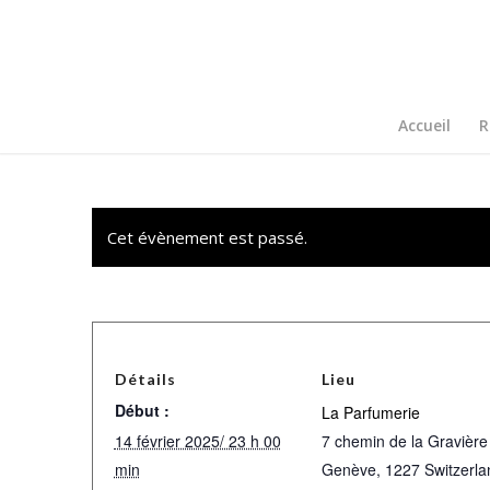
Accueil
R
Cet évènement est passé.
Détails
Lieu
Début :
La Parfumerie
14 février 2025/ 23 h 00
7 chemin de la Gravière
min
Genève
,
1227
Switzerla