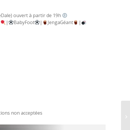
Dale) ouvert à partir de 19h
g
|
BabyFoot
|
JengaGéant
|
tions non acceptées