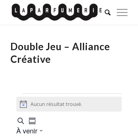
Double Jeu – Alliance
Créative
Évènements
Aucun résultat trouvé.
Notice
Recherche
Navigation
Recherche
Résumé
de
et
À venir
vues