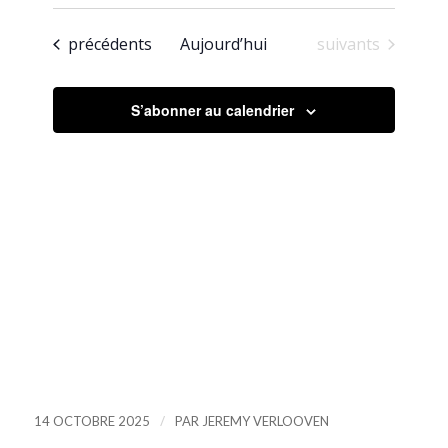
navigation
Sélectionnez
Évènement
de
la
Évènements
Évènements
précédents
Aujourd’hui
suivants
date
vues
Évènements
S’abonner au calendrier
/
14 OCTOBRE 2025
PAR
JEREMY VERLOOVEN